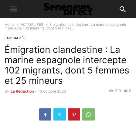
Home
ACTUALITÉS
Émigration clandestine : La marine espagnole
intercepte 102 migrants, dont 5 femmes...
ACTUALITÉS
Émigration clandestine : La
marine espagnole intercepte
102 migrants, dont 5 femmes
et 25 mineurs
219
0
By
La Rédaction
-
13 octobre 2023