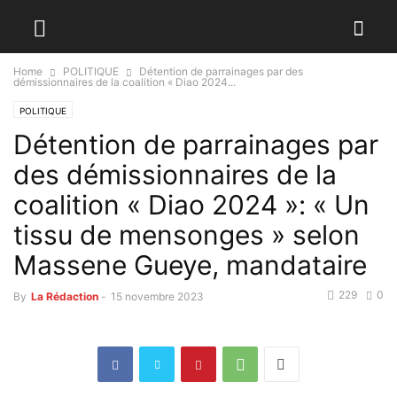
Home
POLITIQUE
Détention de parrainages par des
démissionnaires de la coalition « Diao 2024...
POLITIQUE
Détention de parrainages par
des démissionnaires de la
coalition « Diao 2024 »: « Un
tissu de mensonges » selon
Massene Gueye, mandataire
229
0
By
La Rédaction
-
15 novembre 2023