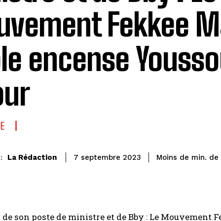
vement Fekkee Ma
le encense Youss
our
UE
de 
La Rédaction
Moins de
min.
7 septembre 2023
:
 de son poste de ministre et de Bby : Le Mouvement
F