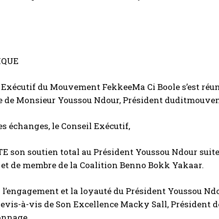
IQUE
 Exécutif du M
ouvement
Fekkee
Ma C
i Bo
ole
s’
est réu
e de Monsieur
Youssou
Ndour
, Président du
dit
mouvem
es échanges, l
e
C
onseil
Exécutif
,
TE
son soutien total
au Président
Youssou
Ndour
suite
 et de membre de la Coalition Benno
Bokk
Yakaar
.
E
l’engagement et la loyauté du Président
Youssou
Nd
le
vis-à-vis de Son Excellence
Macky
Sall
, Président 
onnage
.