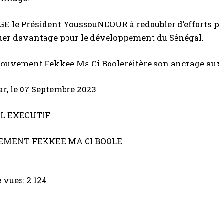
GE
le Président
Youssou
NDOUR à redoubler d’efforts p
quer davantage
pour
le développement du Sénégal.
ouvement
Fekkee
Ma Ci Boole
réitère
son
ancrage
au
ar, le 07 Septembre 2023
IL EXECUTIF
MENT FEKKEE MA CI BOOLE
 vues:
2 124