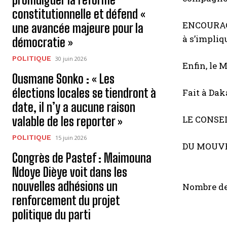
constitutionnelle et défend «
ENCOURA
une avancée majeure pour la
à s’impli
démocratie »
POLITIQUE
30 juin 2026
Enfin, l
e
M
Ousmane Sonko : « Les
élections locales se tiendront à
Fait à Dak
date, il n’y a aucune raison
LE CONSE
valable de les reporter »
POLITIQUE
15 juin 2026
DU MOUVE
Congrès de Pastef : Maimouna
Ndoye Dièye voit dans les
nouvelles adhésions un
Nombre de
renforcement du projet
politique du parti