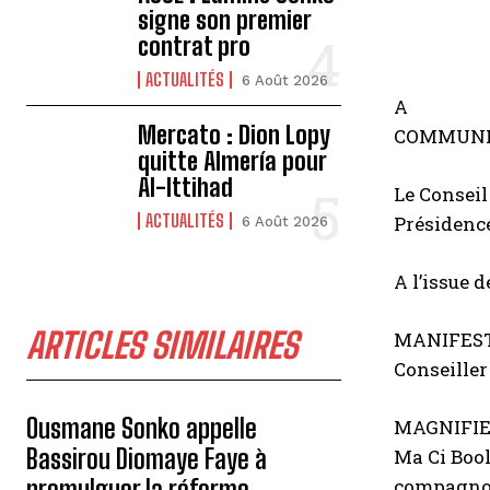
signe son premier
contrat pro
ACTUALITÉS
6 Août 2026
A
Mercato : Dion Lopy
COMMUN
quitte Almería pour
Al-Ittihad
Le
Conseil
ACTUALITÉS
Présidenc
6 Août 2026
A l’issue d
ARTICLES SIMILAIRES
M
ANIFES
Conseiller
Ousmane Sonko appelle
MAGNIFI
Bassirou Diomaye Faye à
Ma Ci Boo
promulguer la réforme
compagn