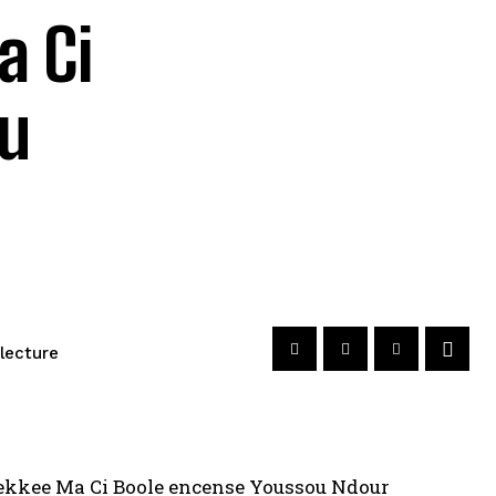
 Ci
ou
lecture
ekkee
Ma C
i Bo
ole encense Youssou Ndour