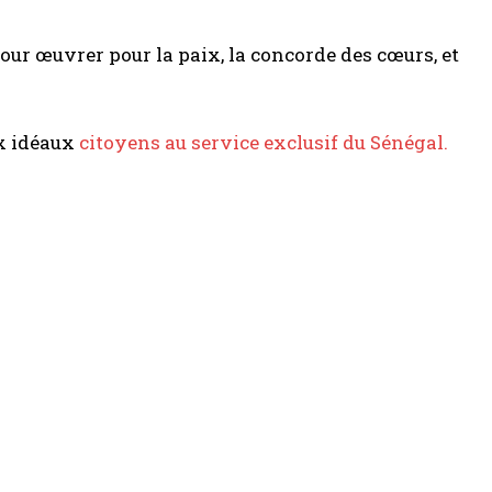
our œuvrer pour la paix, la concorde des cœurs, et
x idéaux
citoyen
s
au s
ervice
exclusif
du
Sénégal
.