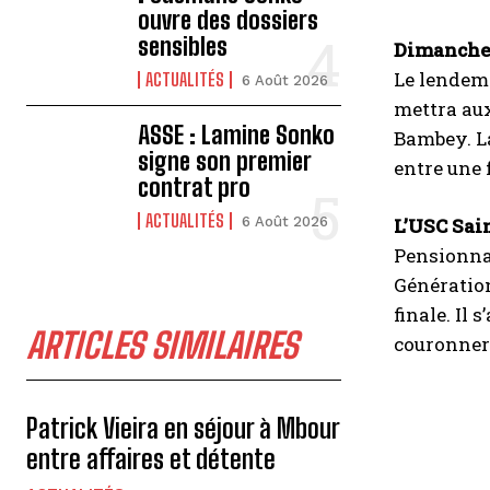
ouvre des dossiers
sensibles
Dimanche 
Le lendema
ACTUALITÉS
6 Août 2026
mettra aux
ASSE : Lamine Sonko
Bambey. La
signe son premier
entre une 
contrat pro
ACTUALITÉS
6 Août 2026
L’USC Sain
Pensionnai
Génération
finale. Il 
ARTICLES SIMILAIRES
couronner 
Patrick Vieira en séjour à Mbour
entre affaires et détente