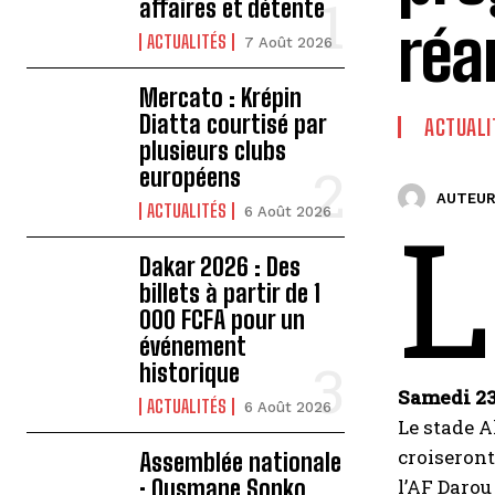
affaires et détente
ré
ACTUALITÉS
7 Août 2026
Mercato : Krépin
Diatta courtisé par
ACTUALI
plusieurs clubs
européens
AUTEUR
L
ACTUALITÉS
6 Août 2026
Dakar 2026 : Des
billets à partir de 1
000 FCFA pour un
événement
historique
Samedi 23
ACTUALITÉS
6 Août 2026
Le stade A
croiseront
Assemblée nationale
: Ousmane Sonko
l’AF Darou