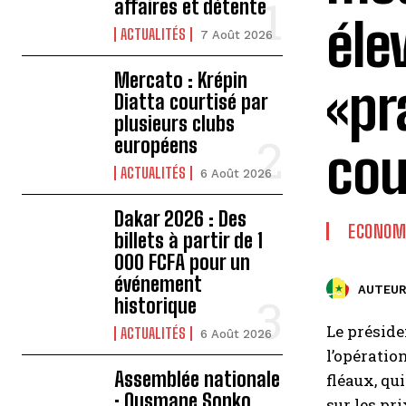
affaires et détente
éle
ACTUALITÉS
7 Août 2026
Mercato : Krépin
«pr
Diatta courtisé par
plusieurs clubs
européens
cou
ACTUALITÉS
6 Août 2026
Dakar 2026 : Des
ECONOM
billets à partir de 1
000 FCFA pour un
événement
AUTEUR
historique
Le préside
ACTUALITÉS
6 Août 2026
l’opératio
Assemblée nationale
fléaux, qu
: Ousmane Sonko
sur les pr