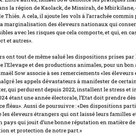
ns la région de Kaolack, de Missirah, de Mbirkilane,
de Thiès. A cela, il ajoute les vols à l’arrachée commis
la marginalisation des éleveurs nationaux qui consen
ibles avec les risques que cela comporte, et qui, en c
rt et autres».
rs ont tout de même salué les dispositions prises par
e l’Elevage et des productions animales, pour un bo
smaël Sow associe à ses remerciements «les éleveurs é
algré les appels dévastateurs à manifester de certain
er, qui perdurent depuis 2022, installent le stress 
24 étant une année électorale, l’Etat doit prendre dès
ce fléau». Aussi de poursuivre : «Des dispositions part
les éleveurs étrangers qui ont laissé leurs familles e
n pays qui jouit d’une bonne réputation en matière de 
ion et protection de notre part.»