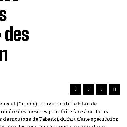
s
 des
en
énégal (Cnmde) trouve positif le bilan de
 prendre des mesures pour faire face à certains
s de moutons de Tabaski, du fait d’une spéculation
aines des courtiers à travers les foirails de