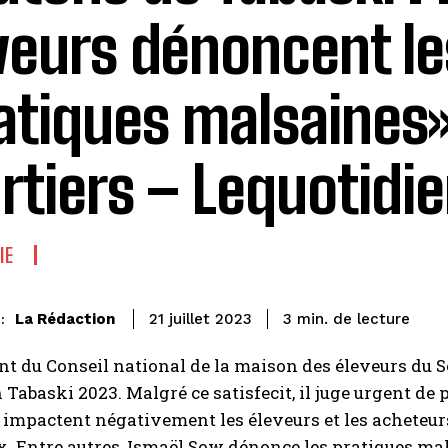
veurs dénoncent le
atiques malsaines»
rtiers – Lequotidi
IE
de lecture
La Rédaction
3
min.
21 juillet 2023
:
nt du Conseil national de la maison des éleveurs du S
n Tabaski 2023. Malgré ce satisfecit, il juge urgent de
i impactent négativement les éleveurs et les acheteur
ix. Entre autres, Ismaël Sow dénonce les pratiques mals