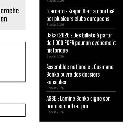
7 août 2026
écroche
Mercato : Krépin Diatta courtisé
ien
par plusieurs clubs européens
6 août 2026
Dakar 2026 : Des billets à partir
de 1 000 FCFA pour un événement
historique
6 août 2026
Assemblée nationale : Ousmane
Sonko ouvre des dossiers
sensibles
6 août 2026
ASSE : Lamine Sonko signe son
premier contrat pro
Site
6 août 2026
: