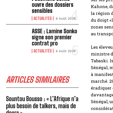
ouvre des dossiers
Kahone, da
sensibles
la région 
ACTUALITÉS
6 Août 2026
du doigt «
zones sens
ASSE : Lamine Sonko
au transpo
signe son premier
contrat pro
Les éleveu
ACTUALITÉS
6 Août 2026
ministre d
Tabaski. I
Sénégal, m
à manifest
ARTICLES SIMILAIRES
marché. 20
éradiquer 
davantage 
Sountou Bousso : « L’Afrique n’a
Sénégal, u
plus besoin de talkers, mais de
considérat
doers »