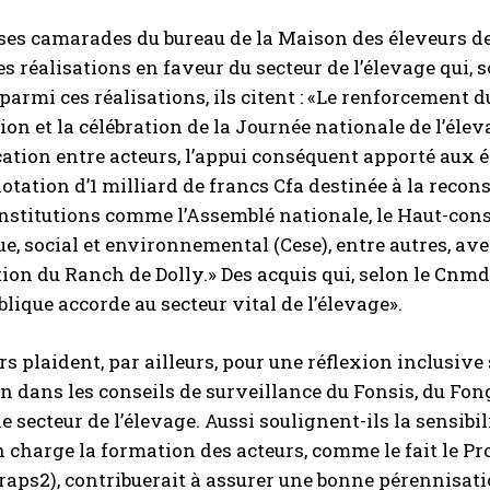
ses camarades du bureau de la Maison des éleveurs de 
 réalisations en faveur du secteur de l’élevage qui, s
 parmi ces réalisations, ils citent : «Le renforcement d
tion et la célébration de la Journée nationale de l’él
ion entre acteurs, l’appui conséquent apporté aux él
otation d’1 milliard de francs Cfa destinée à la recons
nstitutions comme l’Assemblé nationale, le Haut-conseil
, social et environnemental (Cese), entre autres, avec
tion du Ranch de Dolly.» Des acquis qui, selon le Cnmde
blique accorde au secteur vital de l’élevage».
rs plaident, par ailleurs, pour une réflexion inclusive 
n dans les conseils de surveillance du Fonsis, du Fongip
le secteur de l’élevage. Aussi soulignent-ils la sensibi
 charge la formation des acteurs, comme le fait le Pr
raps2), contribuerait à assurer une bonne pérennisat