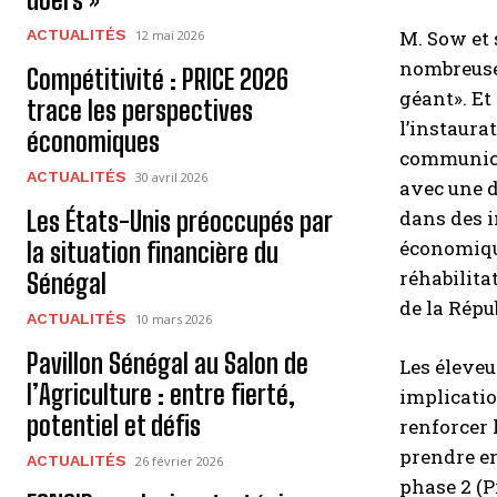
ACTUALITÉS
M. Sow et 
12 mai 2026
nombreuses
Compétitivité : PRICE 2026
géant». Et
trace les perspectives
l’instaura
économiques
communicat
ACTUALITÉS
30 avril 2026
avec une d
Les États-Unis préoccupés par
dans des i
économique
la situation financière du
réhabilita
Sénégal
de la Répu
ACTUALITÉS
10 mars 2026
Pavillon Sénégal au Salon de
Les éleveu
l’Agriculture : entre fierté,
implicatio
potentiel et défis
renforcer 
prendre en
ACTUALITÉS
26 février 2026
phase 2 (P