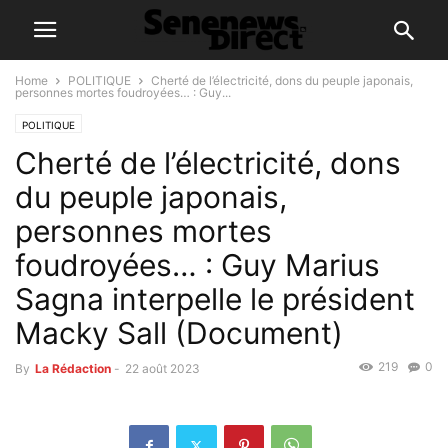
Home
POLITIQUE
Cherté de l’électricité, dons du peuple japonais,
personnes mortes foudroyées… : Guy...
POLITIQUE
Cherté de l’électricité, dons
du peuple japonais,
personnes mortes
foudroyées… : Guy Marius
Sagna interpelle le président
Macky Sall (Document)
219
0
By
La Rédaction
-
22 août 2023