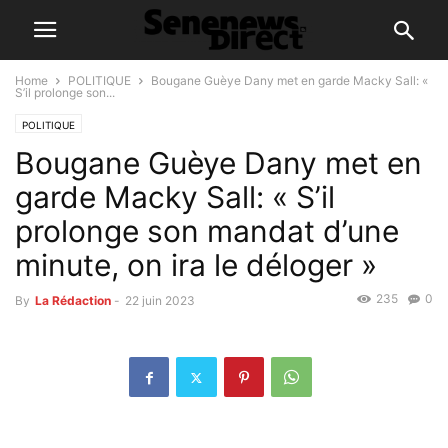
Home
POLITIQUE
Bougane Guèye Dany met en garde Macky Sall: «
S’il prolonge son...
POLITIQUE
Bougane Guèye Dany met en
garde Macky Sall: « S’il
prolonge son mandat d’une
minute, on ira le déloger »
235
0
By
La Rédaction
-
22 juin 2023