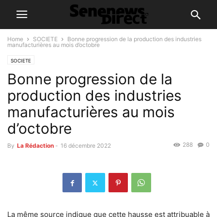
Home
SOCIETE
Bonne progression de la production des industries
manufacturières au mois d’octobre
SOCIETE
Bonne progression de la
production des industries
manufacturières au mois
d’octobre
288
0
By
La Rédaction
-
16 décembre 2022
La même source indique que cette hausse est attribuable à