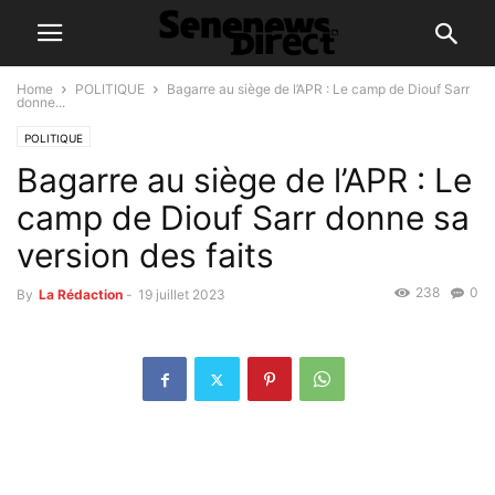
Home
POLITIQUE
Bagarre au siège de l’APR : Le camp de Diouf Sarr
donne...
POLITIQUE
Bagarre au siège de l’APR : Le
camp de Diouf Sarr donne sa
version des faits
238
0
By
La Rédaction
-
19 juillet 2023