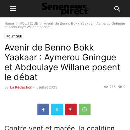
Home
POLITIQUE
Avenir de Benno Bokk Yaakaar : Aymerou Gningue
et Abdoulaye Willane posent...
POLITIQUE
Avenir de Benno Bokk
Yaakaar : Aymerou Gningue
et Abdoulaye Willane posent
le débat
288
0
By
La Rédaction
-
5 juillet 2023
Contre vent et marée, la coalition