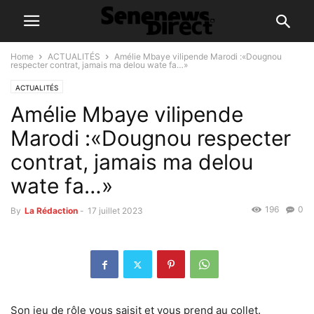
Home
ACTUALITÉS
Amélie Mbaye vilipende Marodi :«Dougnou
respecter contrat, jamais ma delou wate fa…»
ACTUALITÉS
Amélie Mbaye vilipende
Marodi :«Dougnou respecter
contrat, jamais ma delou
wate fa…»
196
0
By
La Rédaction
-
17 juillet 2023
Son jeu de rôle vous saisit et vous prend au collet.