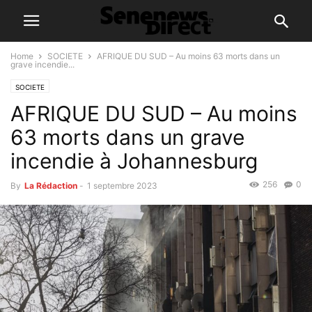
Home
SOCIETE
AFRIQUE DU SUD – Au moins 63 morts dans un
grave incendie...
SOCIETE
AFRIQUE DU SUD – Au moins
63 morts dans un grave
incendie à Johannesburg
256
0
By
La Rédaction
-
1 septembre 2023