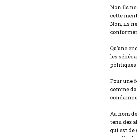
Non ils ne 
cette ment
Non, ils n
conforméme
Qu’une enq
les sénéga
politiques
Pour une f
comme dan
condamner 
Au nom de 
tenu des a
qui est de 