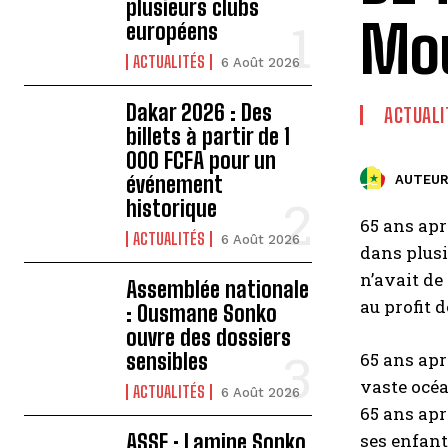
plusieurs clubs
Mou
européens
ACTUALITÉS
6 Août 2026
Dakar 2026 : Des
ACTUALI
billets à partir de 1
000 FCFA pour un
événement
AUTEUR
historique
65 ans ap
ACTUALITÉS
6 Août 2026
dans plusi
n’avait de
Assemblée nationale
au profit d
: Ousmane Sonko
ouvre des dossiers
sensibles
65 ans apr
vaste océan
ACTUALITÉS
6 Août 2026
65 ans ap
ASSE : Lamine Sonko
ses enfants