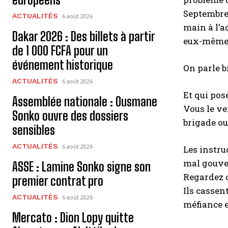
Septembre 
ACTUALITÉS
6 août 2026
main à l’a
Dakar 2026 : Des billets à partir
eux-mêmes 
de 1 000 FCFA pour un
événement historique
On parle b
ACTUALITÉS
6 août 2026
Et qui pose
Assemblée nationale : Ousmane
Vous le ve
Sonko ouvre des dossiers
brigade ou
sensibles
ACTUALITÉS
6 août 2026
Les instr
mal gouver
ASSE : Lamine Sonko signe son
Regardez c
premier contrat pro
Ils cassent
ACTUALITÉS
6 août 2026
méfiance e
Mercato : Dion Lopy quitte