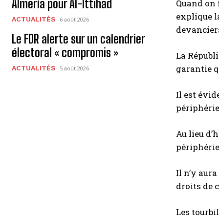
Almería pour Al-Ittihad
Quand on f
explique la
ACTUALITÉS
6 août 2026
devancier
Le FDR alerte sur un calendrier
électoral « compromis »
La Républi
garantie qu
ACTUALITÉS
5 août 2026
Il est évi
périphérie
Au lieu d’
périphéri
Il n’y aur
droits de 
Les tourbi