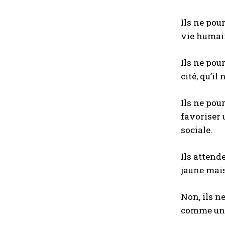
Ils ne pou
vie humain
Ils ne pou
cité, qu’i
Ils ne pou
favoriser 
sociale.
Ils attend
jaune mais 
Non, ils ne
comme un t