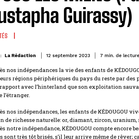
stapha Guirassy)
TÉS
de lectur
La Rédaction
7
min.
12 septembre 2023
:
rès nos indépendances la vie des enfants de KÉDOUG
eurs régions périphériques du pays du reste par des p
 rapport avec l’hinterland que son exploitation sauvage
e l’étranger.
ès nos indépendances, les enfants de KÉDOUGOU vivent 
 de richesse naturelle: or, diamant, zircon, uranium, ma
rès notre indépendance, KÉDOUGOU compte encore bea
 sont très tôt brisés, s’il leur arrive même de rêver; ca