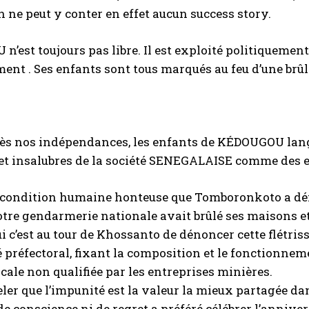
On ne peut y conter en effet aucun success story.
n’est toujours pas libre. Il est exploité politiqu
ment . Ses enfants sont tous marqués au feu d’une brûl
ès nos indépendances, les enfants de KÉDOUGOU langu
et insalubres de la société SENEGALAISE comme des e
te condition humaine honteuse que Tomboronkoto a dé
otre gendarmerie nationale avait brûlé ses maisons et 
i c’est au tour de Khossanto de dénoncer cette flétris
é préfectoral, fixant la composition et le fonctionn
cale non qualifiée par les entreprises minières.
ler que l’impunité est la valeur la mieux partagée d
e conscience ni de regret a préféré célébrer l’anniver