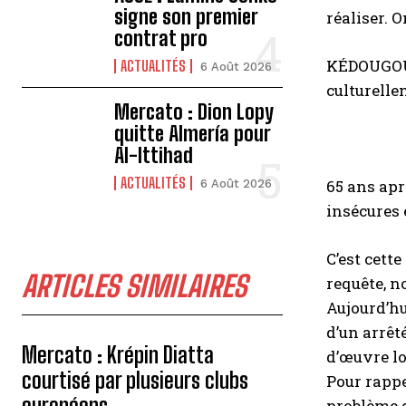
signe son premier
réaliser. 
contrat pro
KÉDOUGOU 
ACTUALITÉS
6 Août 2026
culturelle
Mercato : Dion Lopy
quitte Almería pour
Al-Ittihad
ACTUALITÉS
65 ans apr
6 Août 2026
insécures 
C’est cet
ARTICLES SIMILAIRES
requête, n
Aujourd’hu
d’un arrêt
Mercato : Krépin Diatta
d’œuvre lo
courtisé par plusieurs clubs
Pour rappe
européens
problème d