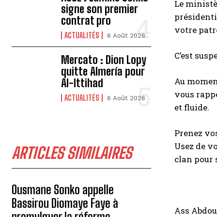
Le ministè
signe son premier
présidenti
contrat pro
votre patr
ACTUALITÉS
6 Août 2026
C’est susp
Mercato : Dion Lopy
quitte Almería pour
Au moment 
Al-Ittihad
vous rappe
ACTUALITÉS
6 Août 2026
et fluide.
Prenez vos
Usez de vo
ARTICLES SIMILAIRES
clan pour 
Ousmane Sonko appelle
Bassirou Diomaye Faye à
Ass Abdo
promulguer la réforme