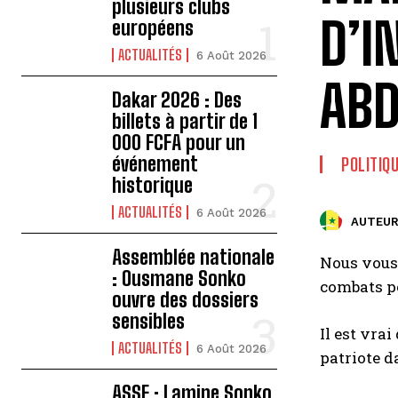
plusieurs clubs
D’I
européens
ACTUALITÉS
6 Août 2026
ABD
Dakar 2026 : Des
billets à partir de 1
000 FCFA pour un
événement
POLITIQ
historique
ACTUALITÉS
6 Août 2026
AUTEUR
Assemblée nationale
Nous vous
: Ousmane Sonko
combats po
ouvre des dossiers
sensibles
Il est vra
ACTUALITÉS
6 Août 2026
patriote da
ASSE : Lamine Sonko